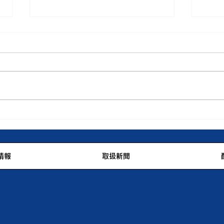
ジュ
最上川200ｋｍを歩く スタ
ート❣
情報
取扱新聞