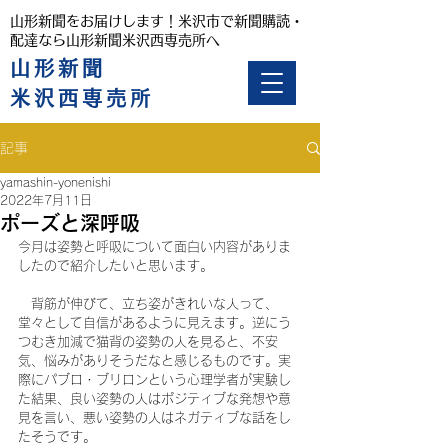
山形新聞をお届けします！米沢市で新聞購読・
配達なら山形新聞米沢西専売所へ
山形新聞
米沢西専売所
記事
yamashin-yonenishi
2022年7月11日
ポーズと深呼吸
今月は姿勢と呼吸について面白い内容がありま
したので紹介したいと思います。
　背筋が伸びて、立ち姿がきれいな人って、
堂々として自信があるように見えます。逆にう
つむき加減で猫背の姿勢の人を見ると、不安
気、悩みがありそうだなと感じるものです。実
際にパブロ・ブリロンという心理学者が実験し
た結果、良い姿勢の人はポジティブな発想や意
見を言い、悪い姿勢の人はネガティブな話をし
たそうです。