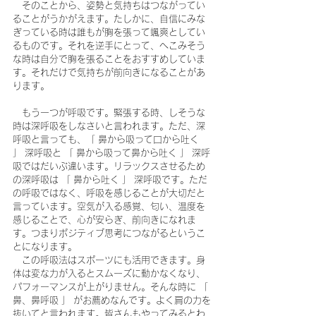
　そのことから、姿勢と気持ちはつながってい
ることがうかがえます。たしかに、自信にみな
ぎっている時は誰もが胸を張って颯爽としてい
るものです。それを逆手にとって、へこみそう
な時は自分で胸を張ることをおすすめしていま
す。それだけで気持ちが前向きになることがあ
ります。
　もう一つが呼吸です。緊張する時、しそうな
時は深呼吸をしなさいと言われます。ただ、深
呼吸と言っても、「 鼻から吸って口から吐く 
」 深呼吸と 「 鼻から吸って鼻から吐く 」 深呼
吸ではだいぶ違います。リラックスさせるため
の深呼吸は 「 鼻から吐く 」 深呼吸です。ただ
の呼吸ではなく、呼吸を感じることが大切だと
言っています。空気が入る感覚、匂い、温度を
感じることで、心が安らぎ、前向きになれま
す。つまりポジティブ思考につながるというこ
とになります。
　この呼吸法はスポーツにも活用できます。身
体は変な力が入るとスムーズに動かなくなり、
パフォーマンスが上がりません。そんな時に 「 
鼻、鼻呼吸 」 がお薦めなんです。よく肩の力を
抜いてと言われます。皆さんもやってみるとわ