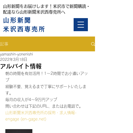
山形新聞をお届けします！米沢市で新聞購読・
配達なら山形新聞米沢西専売所へ
山形新聞
米沢西専売所
記事
yamashin-yonenishi
2022年3月18日
アルバイト情報
朝の時間を有効活用！1～2時間でお小遣いアッ
プ
経験不要、覚えるまで丁寧にサポートいたしま
す。
毎月の収入が4～9万円アップ
問い合わせは下記のURL、またはお電話で。
山形新聞米沢西専売所の採用・求人情報-
engage (en-gage.net)